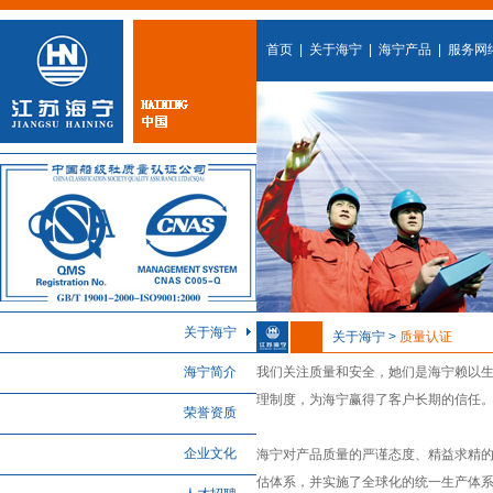
首页
|
关于海宁
|
海宁产品
|
服务网
关于海宁
关于海宁 >
质量认证
海宁简介
我们关注质量和安全，她们是海宁赖以
理制度，为海宁赢得了客户长期的信任
荣誉资质
企业文化
海宁对产品质量的严谨态度、精益求精
估体系，并实施了全球化的统一生产体