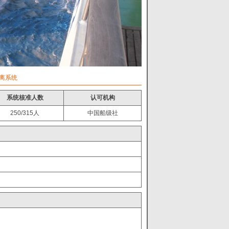
撤离系统
系统核准人数
认可机构
250/315人
中国船级社