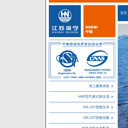
首页
海上撤离系统
HNF型气胀式救生筏
HN-JSY型救生衣
HN-JST型救生艇