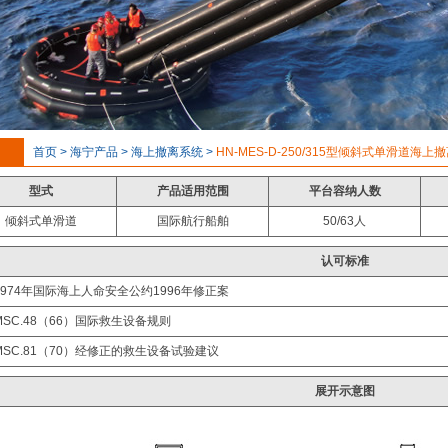
首页 > 海宁产品 > 海上撤离系统 >
HN-MES-D-250/315型倾斜式单滑道海上
型式
产品适用范围
平台容纳人数
倾斜式单滑道
国际航行船舶
50/63人
认可标准
1974年国际海上人命安全公约1996年修正案
MSC.48（66）国际救生设备规则
MSC.81（70）经修正的救生设备试验建议
展开示意图