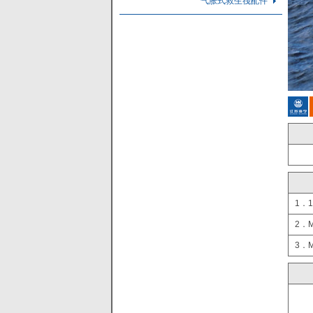
气胀式救生筏配件
1．
2．
3．