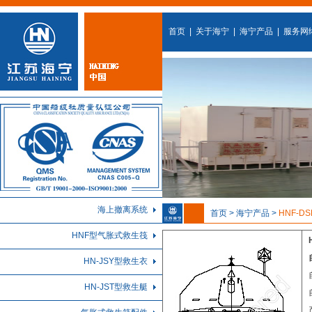
首页
|
关于海宁
|
海宁产品
|
服务网
海上撤离系统
首页 > 海宁产品 >
HNF-
HNF型气胀式救生筏
HN-JSY型救生衣
HN-JST型救生艇